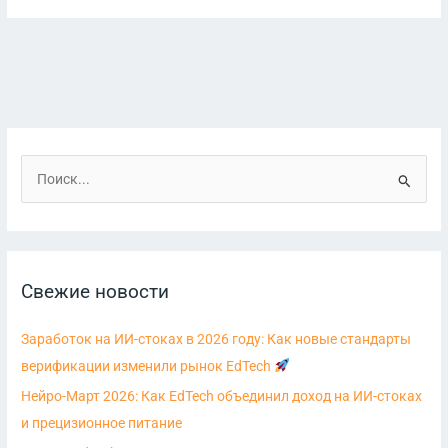
П
о
и
с
Свежие новости
к
:
Заработок на ИИ-стоках в 2026 году: Как новые стандарты
верификации изменили рынок EdTech
Нейро-Март 2026: Как EdTech объединил доход на ИИ-стоках
и прецизионное питание