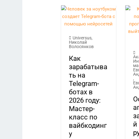
Universus
,
Николай
Волосянков
Ак
Как
Ин
зарабатыва
ма
Ев
ть на
Ан
,
Telegram-
Ев
Ан
ботах в
О
2026 году:
а
Мастер-
з
класс по
й
вайбкодинг
р
у