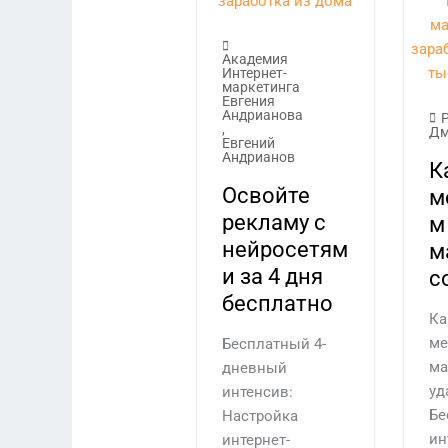
Академия
Интернет-
маркетинга
Евгения
Андрианова
,
Дм
Евгений
Андрианов
К
Освойте
м
рекламу с
м
нейросетям
м
и за 4 дня
с
бесплатно
Ка
ме
Бесплатный 4-
ма
дневный
уд
интенсив:
Бе
Настройка
ин
интернет-