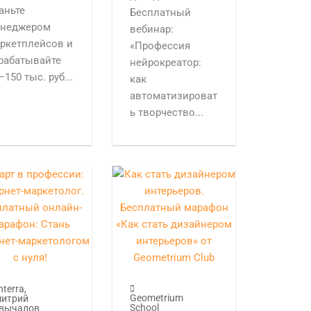
аньте
Бесплатный
неджером
вебинар:
ркетплейсов и
«Профессия
рабатывайте
нейрокреатор:
–150 тыс. руб...
как
автоматизироват
ь творчество...
nterra
,
Geometrium
итрий
School
вычалов