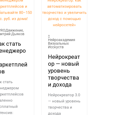
PROДвижение
,
итрий Дьяков
Нейроакадемия
ак стать
Визуальных
Исскуств
енеджеро
Нейрокреат
ор — новый
аркетплей
уровень
ов
творчества
к стать
и дохода
неджером
ркетплейсов
Нейрокреатор 3.0
аленно
— новый уровень
сплатный
творчества и
тенсив:
дохода