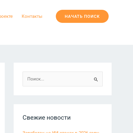
роекте
Контакты
НАЧАТЬ ПОИСК
П
о
и
с
к
Свежие новости
: