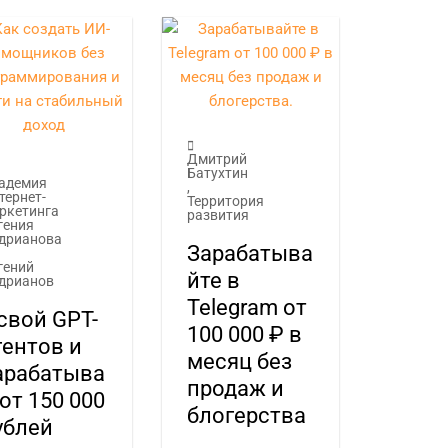
Дмитрий
Батухтин
адемия
,
тернет-
Территория
ркетинга
развития
гения
дрианова
Зарабатыва
гений
йте в
дрианов
Telegram от
свой GPT-
100 000 ₽ в
гентов и
месяц без
арабатыва
продаж и
 от 150 000
блогерства
ублей