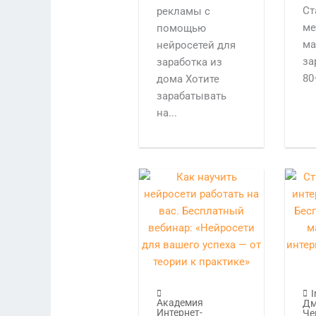
Ст
рекламы с
ме
помощью
ма
нейросетей для
за
заработка из
80
дома Хотите
зарабатывать
на...
I
Академия
Дм
Интернет-
Че